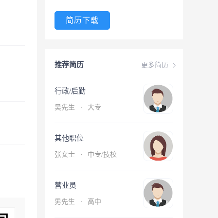
简历下载
推荐简历
更多简历
行政/后勤
吴先生
·
大专
其他职位
张女士
·
中专/技校
营业员
男先生
·
高中