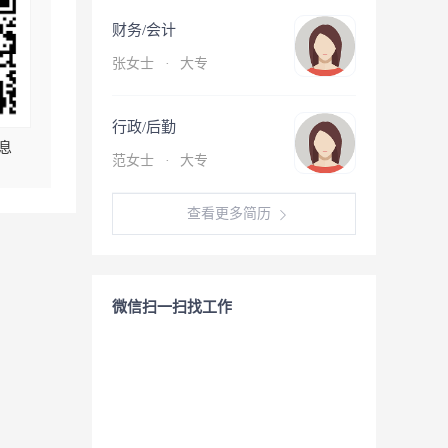
财务/会计
张女士
·
大专
行政/后勤
息
范女士
·
大专
查看更多简历
微信扫一扫找工作