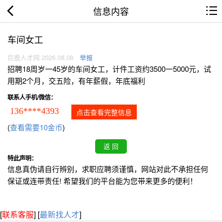
信息内容
车间女工
巨鹿人才网 2026.08.08
举报
招聘18周岁一45岁的车间女工，计件工资约3500一5000元，试
用期2个月，交五险，有年薪假，年底福利
联系人手机/微信：
136****4393
点击查看完整信息
(
查看需要10金币
)
特此声明：
信息真伪请自行辨别，求职应聘须谨慎，网站对此不承担任何
保证或连带责任! 希望我们的平台能为您带来更多的便利！
[
联系客服
]
[
最新找人才
]