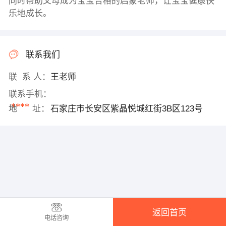
同时帮助父母成为宝宝合格的启蒙老师，让宝宝健康快
乐地成长。
联系我们
联 系 人：
王老师
联系手机：
****
地 址：
石家庄市长安区紫晶悦城红街3B区123号
返回首页
电话咨询